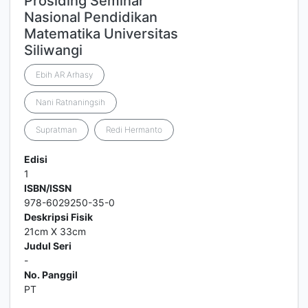
Prosiding Seminar
Nasional Pendidikan
Matematika Universitas
Siliwangi
Ebih AR Arhasy
Nani Ratnaningsih
Supratman
Redi Hermanto
Edisi
1
ISBN/ISSN
978-6029250-35-0
Deskripsi Fisik
21cm X 33cm
Judul Seri
-
No. Panggil
PT