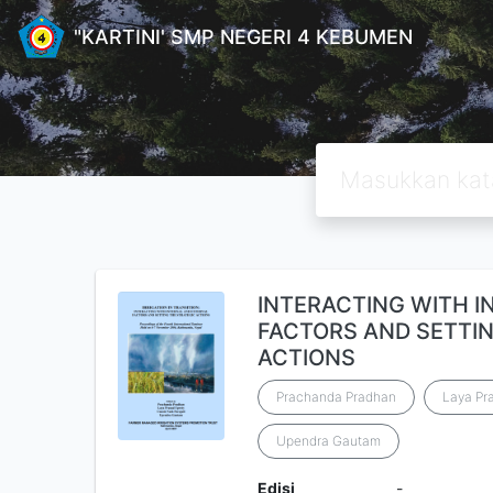
"KARTINI' SMP NEGERI 4 KEBUMEN
INTERACTING WITH I
FACTORS AND SETTIN
ACTIONS
Prachanda Pradhan
Laya Pr
Upendra Gautam
Edisi
-