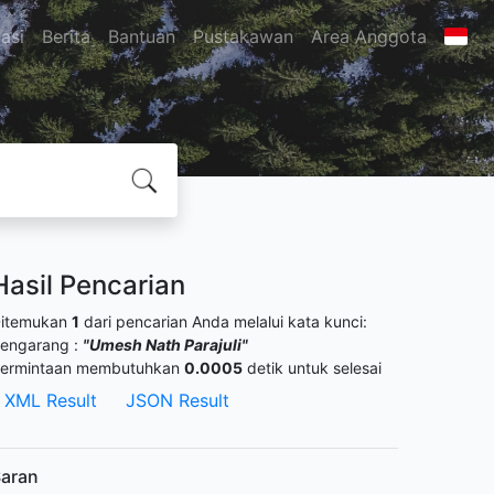
asi
Berita
Bantuan
Pustakawan
Area Anggota
Hasil Pencarian
itemukan
1
dari pencarian Anda melalui kata kunci:
engarang :
"Umesh Nath Parajuli"
ermintaan membutuhkan
0.0005
detik untuk selesai
XML Result
JSON Result
aran