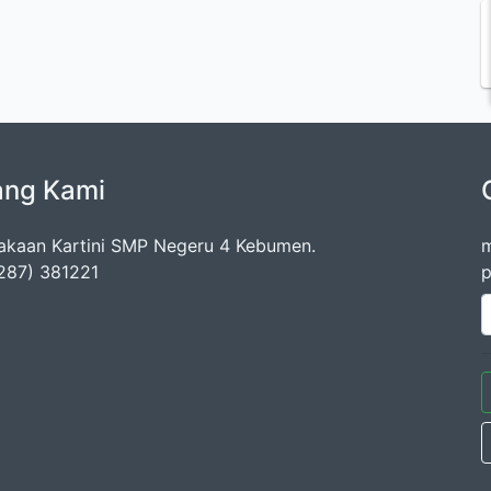
ang Kami
akaan Kartini SMP Negeru 4 Kebumen.
m
0287) 381221
p