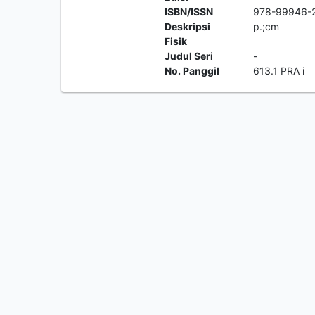
ISBN/ISSN
978-99946-
Deskripsi
p.;cm
Fisik
Judul Seri
-
No. Panggil
613.1 PRA i