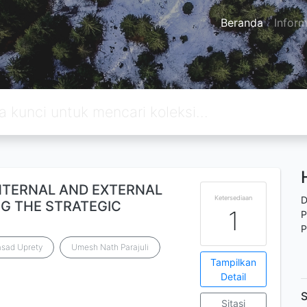
Beranda
Inform
NTERNAL AND EXTERNAL
Ketersediaan
D
G THE STRATEGIC
1
P
P
asad Uprety
Umesh Nath Parajuli
Tampilkan
Detail
S
Sitasi