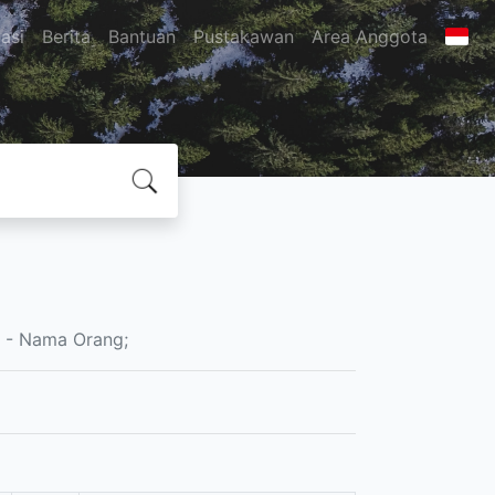
asi
Berita
Bantuan
Pustakawan
Area Anggota
- Nama Orang;