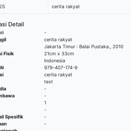
2S
cerita rakyat
si Detail
ri
-
gil
cerita rakyat
t
Jakarta Timur
:
Balai Pustaka
.,
2010
i Fisik
21cm x 33cm
Indonesia
SN
979-407-174-9
si
cerita rakyat
text
dia
-
embawa
-
1
-
il Spesifik
-
aan
-
ngjawab