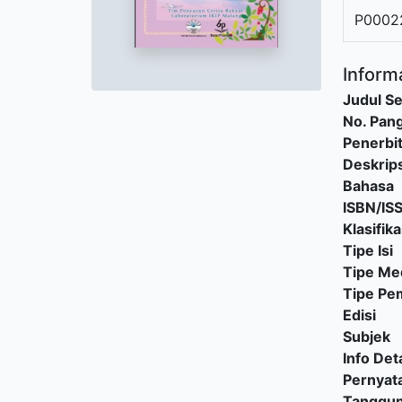
P0002
Informa
Judul Se
No. Pang
Penerbi
Deskrips
Bahasa
ISBN/IS
Klasifika
Tipe Isi
Tipe Me
Tipe P
Edisi
Subjek
Info Deta
Pernyat
Tanggu