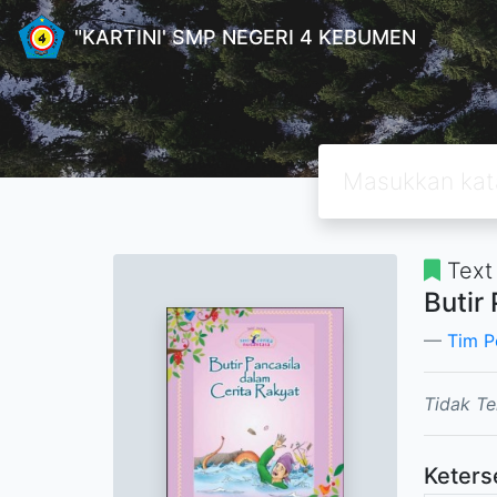
"KARTINI' SMP NEGERI 4 KEBUMEN
Text
Butir
Tim P
Tidak Te
Keters