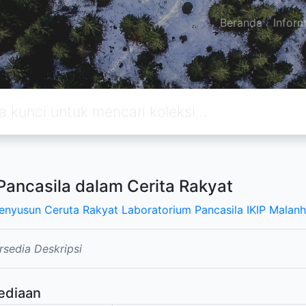
Beranda
Inform
 Pancasila dalam Cerita Rakyat
enyusun Ceruta Rakyat Laboratorium Pancasila IKIP Malanh
rsedia Deskripsi
ediaan