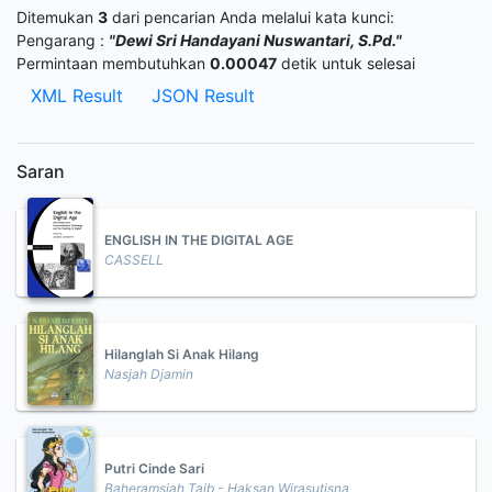
Ditemukan
3
dari pencarian Anda melalui kata kunci:
Pengarang :
"Dewi Sri Handayani Nuswantari, S.Pd."
Permintaan membutuhkan
0.00047
detik untuk selesai
XML Result
JSON Result
Saran
ENGLISH IN THE DIGITAL AGE
CASSELL
Hilanglah Si Anak Hilang
Nasjah Djamin
Putri Cinde Sari
Baheramsjah Taib - Haksan Wirasutisna