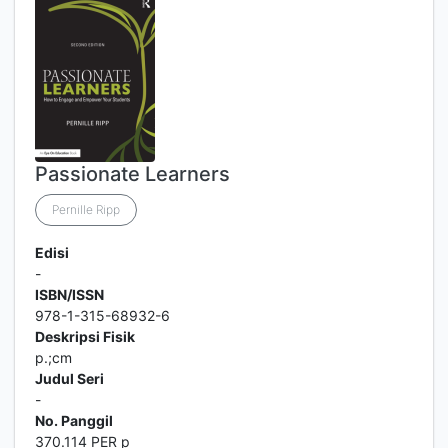
Passionate Learners
Pernille Ripp
Edisi
-
ISBN/ISSN
978-1-315-68932-6
Deskripsi Fisik
p.;cm
Judul Seri
-
No. Panggil
370.114 PER p