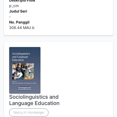
Deskripsi Fisik
p.;cm
Judul Seri
-
No. Panggil
306.44 MAU b
Sociolinguistics and
Language Education
Nancy H. Hornberger