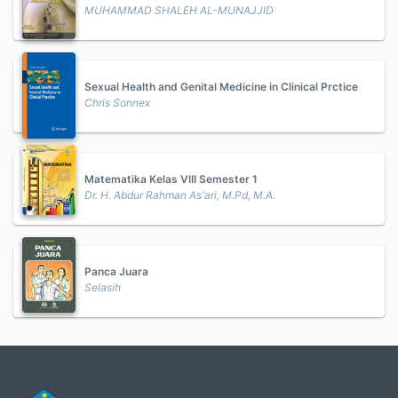
MUHAMMAD SHALEH AL-MUNAJJID
Sexual Health and Genital Medicine in Clinical Prctice
Chris Sonnex
Matematika Kelas VIII Semester 1
Dr. H. Abdur Rahman As'ari, M.Pd, M.A.
Panca Juara
Selasih