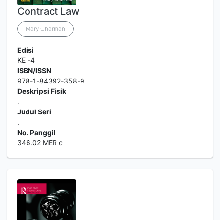
Contract Law
Mary Charman
Edisi
KE -4
ISBN/ISSN
978-1-84392-358-9
Deskripsi Fisik
.
Judul Seri
.
No. Panggil
346.02 MER c