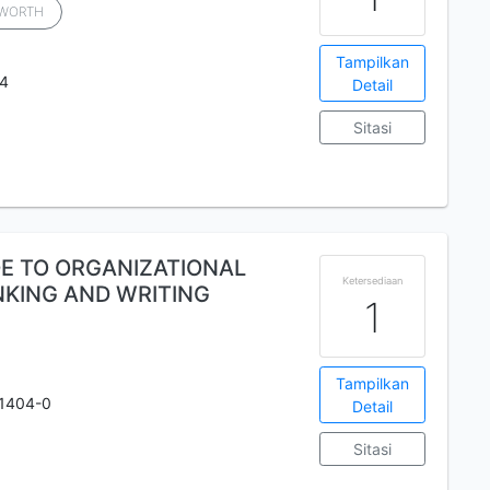
SWORTH
Tampilkan
 4
Detail
Sitasi
E TO ORGANIZATIONAL
Ketersediaan
NKING AND WRITING
1
Tampilkan
1404-0
Detail
Sitasi