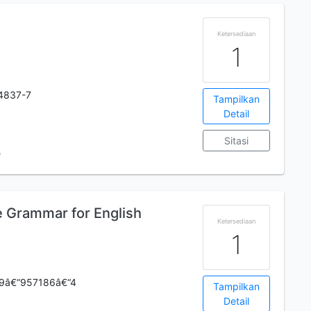
Ketersediaan
1
4837-7
Tampilkan
Detail
Sitasi
e
e Grammar for English
Ketersediaan
1
9â€“957186â€“4
Tampilkan
Detail