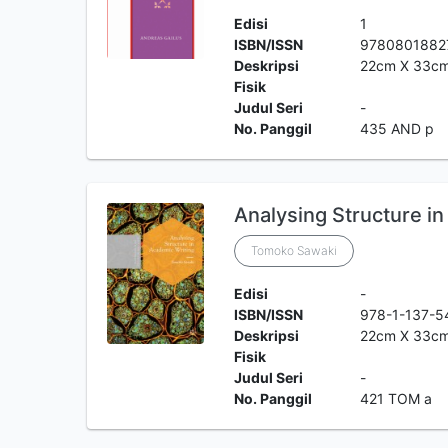
Edisi
1
ISBN/ISSN
9780801882
Deskripsi
22cm X 33c
Fisik
Judul Seri
-
No. Panggil
435 AND p
Analysing Structure i
Tomoko Sawaki
Edisi
-
ISBN/ISSN
978-1-137-5
Deskripsi
22cm X 33c
Fisik
Judul Seri
-
No. Panggil
421 TOM a