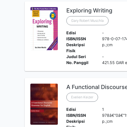
Exploring Writing
Gary Robert Muschla
Edisi
-
ISBN/ISSN
978-0-07-17
Deskripsi
p.;cm
Fisik
Judul Seri
-
No. Panggil
421.55 GAR 
A Functional Discours
Evelien Keizer
Edisi
1
ISBN/ISSN
978â€“0â€“1
Deskripsi
p.;cm