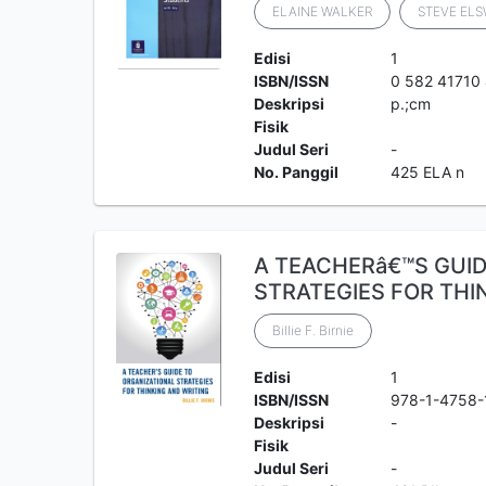
ELAINE WALKER
STEVE EL
Edisi
1
ISBN/ISSN
0 582 41710
Deskripsi
p.;cm
Fisik
Judul Seri
-
No. Panggil
425 ELA n
A TEACHERâ€™S GUID
STRATEGIES FOR THI
Billie F. Birnie
Edisi
1
ISBN/ISSN
978-1-4758-
Deskripsi
-
Fisik
Judul Seri
-