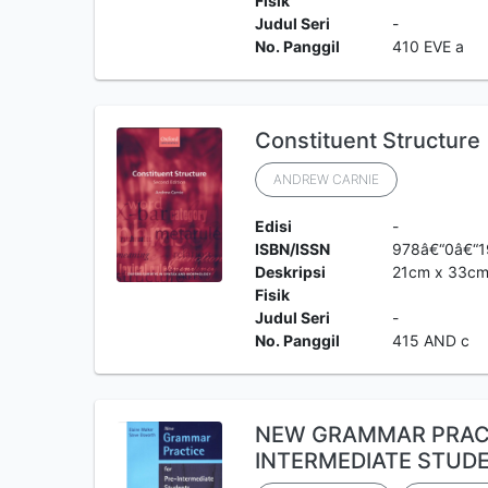
Fisik
Judul Seri
-
No. Panggil
410 EVE a
Constituent Structure
ANDREW CARNIE
Edisi
-
ISBN/ISSN
978â€“0â€“
Deskripsi
21cm x 33c
Fisik
Judul Seri
-
No. Panggil
415 AND c
NEW GRAMMAR PRACT
INTERMEDIATE STUD