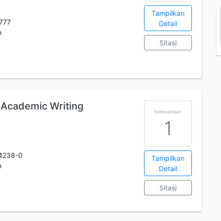
Tampilkan
777
Detail
m
Sitasi
n Academic Writing
Ketersediaan
1
4238-0
Tampilkan
m
Detail
Sitasi