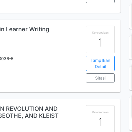
1
n Learner Writing
Ketersediaan
1
3036-5
Tampilkan
Detail
Sitasi
GN REVOLUTION AND
Ketersediaan
GEOTHE, AND KLEIST
1