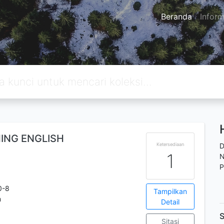
Beranda
Inform
HING ENGLISH
Ketersediaan
D
1
N
P
0-8
Tampilkan
m
Detail
S
Sitasi