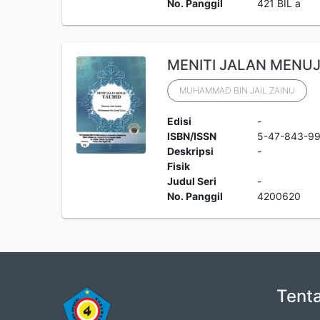
No. Panggil
421 BIL a
MENITI JALAN MENUJ
MUHAMMAD BIN JAIL ZAINU
Edisi
-
ISBN/ISSN
5-47-843-9
Deskripsi
-
Fisik
Judul Seri
-
No. Panggil
4200620
Tent