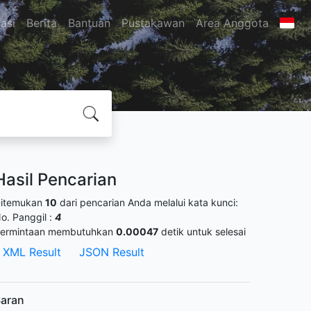
asi
Berita
Bantuan
Pustakawan
Area Anggota
Hasil Pencarian
itemukan
10
dari pencarian Anda melalui kata kunci:
o. Panggil :
4
ermintaan membutuhkan
0.00047
detik untuk selesai
XML Result
JSON Result
aran