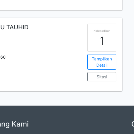
U TAUHID
Ketersediaan
1
960
Tampilkan
Detail
Sitasi
ang Kami