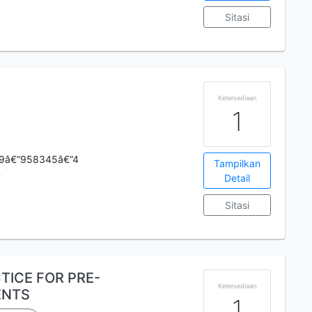
Sitasi
Ketersediaan
1
19â€“958345â€“4
Tampilkan
m
Detail
Sitasi
ICE FOR PRE-
Ketersediaan
ENTS
1