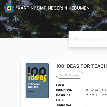
"KARTINI' SMP NEGERI 4 KEBUMEN
100 IDEAS FOR TEAC
Angella Cooze
Edisi
1
ISBN/ISSN
0-8264-848
Deskripsi
21cm X 33c
Fisik
Judul Seri
-