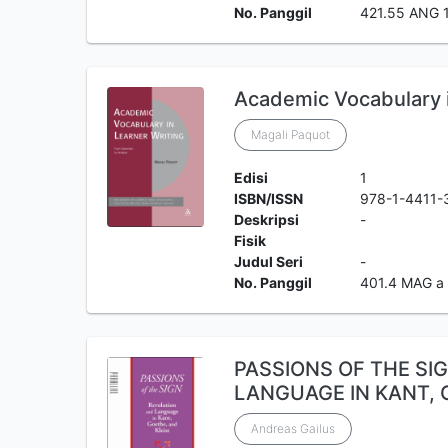
No. Panggil
421.55 ANG 
Academic Vocabulary i
Magali Paquot
Edisi
1
ISBN/ISSN
978-1-4411-
Deskripsi
-
Fisik
Judul Seri
-
No. Panggil
401.4 MAG a
PASSIONS OF THE SI
LANGUAGE IN KANT, 
Andreas Gailus