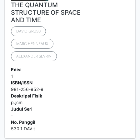
THE QUANTUM
STRUCTURE OF SPACE
AND TIME
DAVID GROSS
MARC HENNEAUX
ALEXANDER SEVRIN
Edisi
1
ISBN/ISSN
981-256-952-9
Deskripsi Fisik
p.;cm
Judul Seri
-
No. Panggil
530.1 DAV t