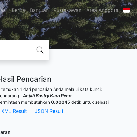
asi
Berita
Bantuan
Pustakawan
Area Anggota
Hasil Pencarian
itemukan
1
dari pencarian Anda melalui kata kunci:
engarang :
Anjali Sastry Kara Penn
ermintaan membutuhkan
0.00045
detik untuk selesai
XML Result
JSON Result
aran