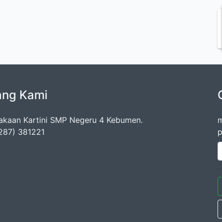
ang Kami
akaan Kartini SMP Negeru 4 Kebumen.
m
0287) 381221
p