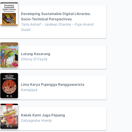
Developing Sustainable Digital Libraries:
Socio-Technical Perspectives
Tariq Ashraf - Jaideep Sharma - Puja Anand
Gulati
Lutung Kasarung
Dhinny El Fazila
Lima Karya Pujangga Ranggawarista
Kamajaya
Kakek Kami Juga Pejuang
Satyagraha Hoerip