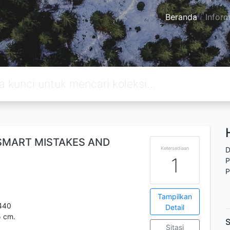
Beranda
Inform
 SMART MISTAKES AND
Ketersediaan
D
1
P
P
Tampilkan
440
Detail
5 cm.
S
Sitasi