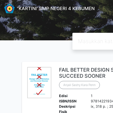
"KARTINI' SMP NEGERI 4 KEBUMEN
FAIL BETTER DESIGN
SUCCEED SOONER
Anjali Sastry Kara Penn
Edisi
1
ISBN/ISSN
9781422193
Deskripsi
ix, 318 p. ; 2
Fisik